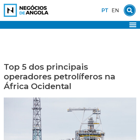
Skip
PT
EN
to
content
Top 5 dos principais
operadores petrolíferos na
África Ocidental