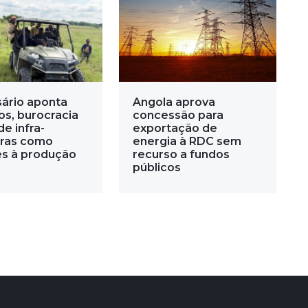
ário aponta
Angola aprova
os, burocracia
concessão para
de infra-
exportação de
uras como
energia à RDC sem
es à produção
recurso a fundos
públicos