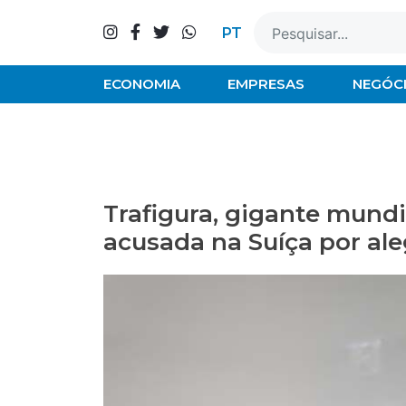
Skip
to
PT
content
ECONOMIA
EMPRESAS
NEGÓC
Trafigura, gigante mundi
acusada na Suíça por a