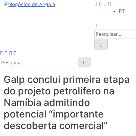
Skip
to
PT
content
Galp conclui primeira etapa
do projeto petrolífero na
Namíbia admitindo
potencial “importante
descoberta comercial”