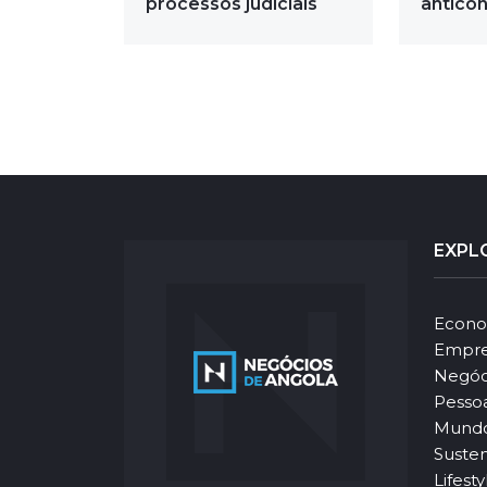
processos judiciais
anticon
EXPL
Econo
Empre
Negóc
Pesso
Mund
Susten
Lifesty