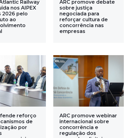
Atlantic Railway
ARC promove debate
uida nos AIPEX
sobre justiça
 2026 pelo
negociada para
buto ao
reforçar cultura de
olvimento
concorrência nas
l
empresas
fende reforço
ARC promove webinar
canismos de
internacional sobre
ização por
concorrência e
s
regulação dos