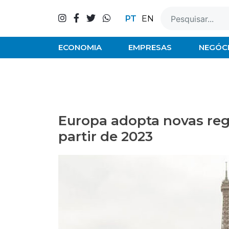
Skip
to
PT
EN
content
ECONOMIA
EMPRESAS
NEGÓC
Europa adopta novas regr
partir de 2023