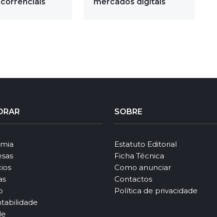
correnciais
mercados digitais
ORAR
SOBRE
mia
Estatuto Editorial
sas
Ficha Técnica
ios
Como anunciar
as
Contactos
o
Política de privacidade
tabilidade
le