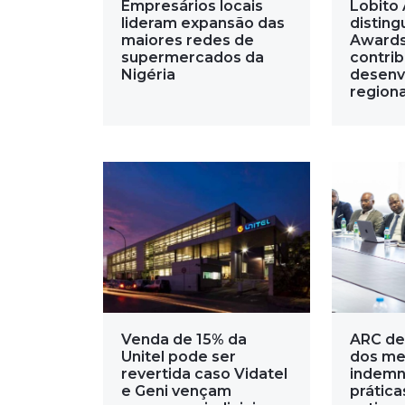
Empresários locais
Lobito 
lideram expansão das
disting
maiores redes de
Awards
supermercados da
contri
Nigéria
desenv
regiona
Venda de 15% da
ARC de
Unitel pode ser
dos me
revertida caso Vidatel
indemn
e Geni vençam
prática