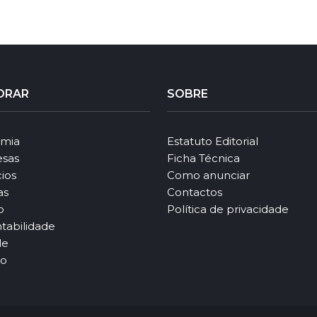
ORAR
SOBRE
mia
Estatuto Editorial
sas
Ficha Técnica
ios
Como anunciar
as
Contactos
o
Política de privacidade
tabilidade
le
ão