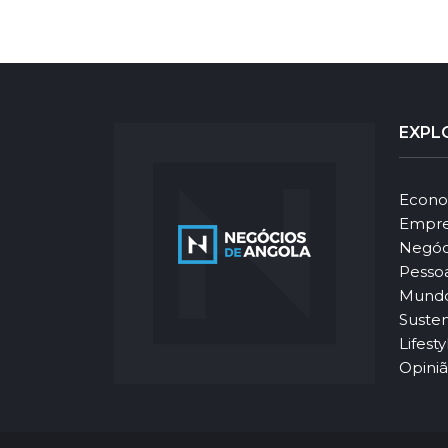
EXPL
Econo
Empre
Negóc
Pesso
Mund
Susten
Lifesty
Opini