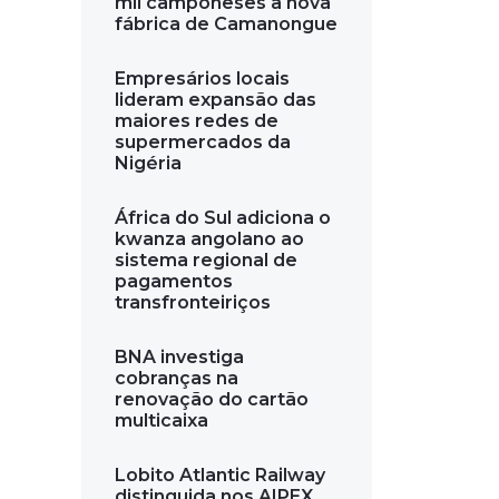
mil camponeses a nova
fábrica de Camanongue
Empresários locais
lideram expansão das
maiores redes de
supermercados da
Nigéria
África do Sul adiciona o
kwanza angolano ao
sistema regional de
pagamentos
transfronteiriços
BNA investiga
cobranças na
renovação do cartão
multicaixa
Lobito Atlantic Railway
distinguida nos AIPEX