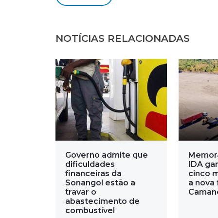
NOTÍCIAS RELACIONADAS
Governo admite que
Memor
dificuldades
IDA gar
financeiras da
cinco 
Sonangol estão a
a nova 
travar o
Caman
abastecimento de
combustível