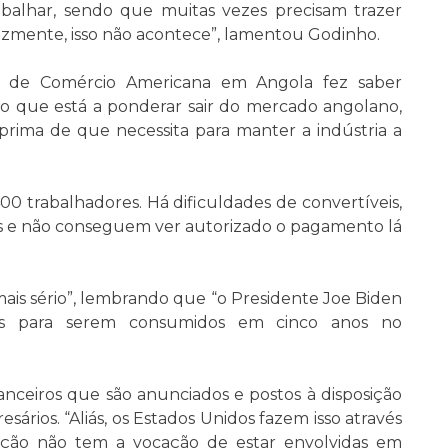
alhar, sendo que muitas vezes precisam trazer
lizmente, isso não acontece”, lamentou Godinho.
a de Comércio Americana em Angola fez saber
 que está a ponderar sair do mercado angolano,
rima de que necessita para manter a indústria a
00 trabalhadores. Há dificuldades de convertíveis,
cos e não conseguem ver autorizado o pagamento lá
is sério”, lembrando que “o Presidente Joe Biden
es para serem consumidos em cinco anos no
nanceiros que são anunciados e postos à disposição
rios. “Aliás, os Estados Unidos fazem isso através
ação não tem a vocação de estar envolvidas em