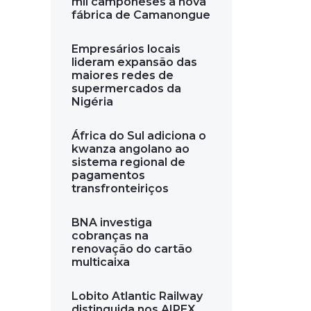
mil camponeses a nova
fábrica de Camanongue
Empresários locais
lideram expansão das
maiores redes de
supermercados da
Nigéria
África do Sul adiciona o
kwanza angolano ao
sistema regional de
pagamentos
transfronteiriços
BNA investiga
cobranças na
renovação do cartão
multicaixa
Lobito Atlantic Railway
distinguida nos AIPEX