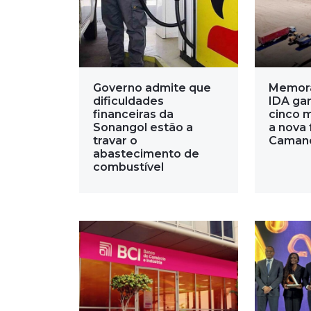
Governo admite que
Memor
dificuldades
IDA gar
financeiras da
cinco 
Sonangol estão a
a nova 
travar o
Caman
abastecimento de
combustível