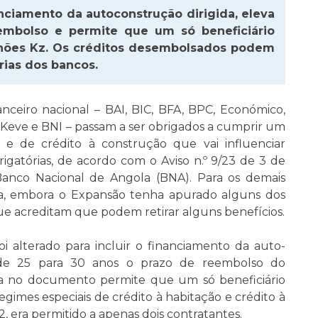
anciamento da autoconstrução dirigida, eleva
embolso e permite que um só beneficiário
lhões Kz. Os créditos desembolsados podem
rias dos bancos.
anceiro nacional – BAI, BIC, BFA, BPC, Económico,
, Keve e BNI – passam a ser obrigados a cumprir um
 e de crédito à construção que vai influenciar
igatórias, de acordo com o Aviso n.º 9/23 de 3 de
anco Nacional de Angola (BNA). Para os demais
iva, embora o Expansão tenha apurado alguns dos
 acreditam que podem retirar alguns benefícios.
i alterado para incluir o financiamento da auto-
 de 25 para 30 anos o prazo de reembolso do
ada no documento permite que um só beneficiário
egimes especiais de crédito à habitação e crédito à
2, era permitido a apenas dois contratantes.