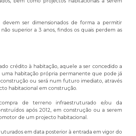
ados, bem como projectos habitacionais a serem
s devem ser dimensionados de forma a permitir
ão superior a 3 anos, findos os quais perdem as
o crédito à habitação, aquele a ser concedido a
de uma habitação própria permanente que pode já
construção ou será num futuro imediato, através
to habitacional em construção.
ompra de terreno infraestruturado e/ou da
onstruídos após 2012, em construção ou a serem
omotor de um projecto habitacional.
ruturados em data posterior à entrada em vigor do