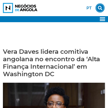
Skip
PT
to
content
Vera Daves lidera comitiva
angolana no encontro da ‘Alta
Finança Internacional’ em
Washington DC