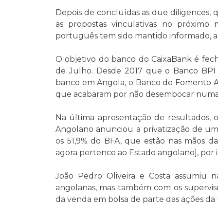
Depois de concluídas as due diligences, qu
as propostas vinculativas no próxim
português tem sido mantido informado, a
O objetivo do banco do CaixaBank é fech
de Julho. Desde 2017 que o Banco BPI 
banco em Angola, o Banco de Fomento An
que acabaram por não desembocar numa
Na última apresentação de resultados, 
Angolano anunciou a privatização de um
os 51,9% do BFA, que estão nas mãos da 
agora pertence ao Estado angolano], por i
João Pedro Oliveira e Costa assumiu n
angolanas, mas também com os superviso
da venda em bolsa de parte das ações da Uni