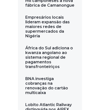
mil camponeses a nova
fábrica de Camanongue
Empresários locais
lideram expansão das
maiores redes de
supermercados da
Nigéria
África do Sul adiciona o
kwanza angolano ao
sistema regional de
pagamentos
transfronteiriços
BNA investiga
cobranças na
renovação do cartão
multicaixa
Lobito Atlantic Railway
distinguida nos AIPEX