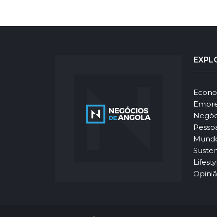
EXPL
Econo
Empre
Negóc
Pesso
Mund
Susten
Lifesty
Opini