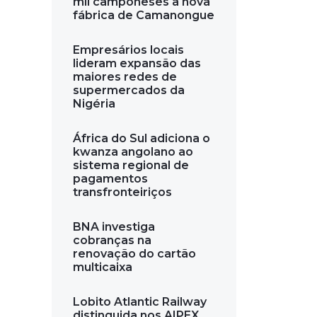
mil camponeses a nova
fábrica de Camanongue
Empresários locais
lideram expansão das
maiores redes de
supermercados da
Nigéria
África do Sul adiciona o
kwanza angolano ao
sistema regional de
pagamentos
transfronteiriços
BNA investiga
cobranças na
renovação do cartão
multicaixa
Lobito Atlantic Railway
distinguida nos AIPEX