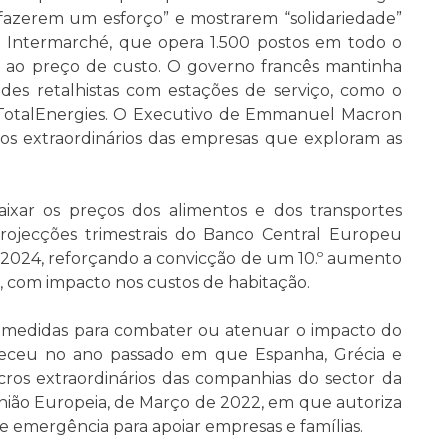
fazerem um esforço” e mostrarem “solidariedade”
 Intermarché, que opera 1.500 postos em todo o
l ao preço de custo. O governo francês mantinha
es retalhistas com estações de serviço, como o
 TotalEnergies. O Executivo de Emmanuel Macron
os extraordinários das empresas que exploram as
ixar os preços dos alimentos e dos transportes
rojecções trimestrais do Banco Central Europeu
 2024, reforçando a convicção de um 10.º aumento
a, com impacto nos custos de habitação.
 medidas para combater ou atenuar o impacto do
eceu no ano passado em que Espanha, Grécia e
ros extraordinários das companhias do sector da
União Europeia, de Março de 2022, em que autoriza
 emergência para apoiar empresas e famílias.