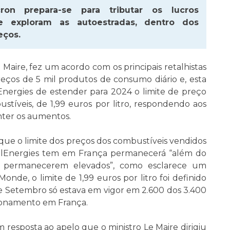
n prepara-se para tributar os lucros
e exploram as autoestradas, dentro dos
eços.
 Maire, fez um acordo com os principais retalhistas
reços de 5 mil produtos de consumo diário e, esta
alEnergies de estender para 2024 o limite de preço
stíveis, de 1,99 euros por litro, respondendo aos
nter os aumentos.
a que o limite dos preços dos combustíveis vendidos
alEnergies tem em França permanecerá “além do
s permanecerem elevados”, como esclarece um
de, o limite de 1,99 euros por litro foi definido
 Setembro só estava em vigor em 2.600 dos 3.400
ionamento em França.
m resposta ao apelo que o ministro Le Maire dirigiu