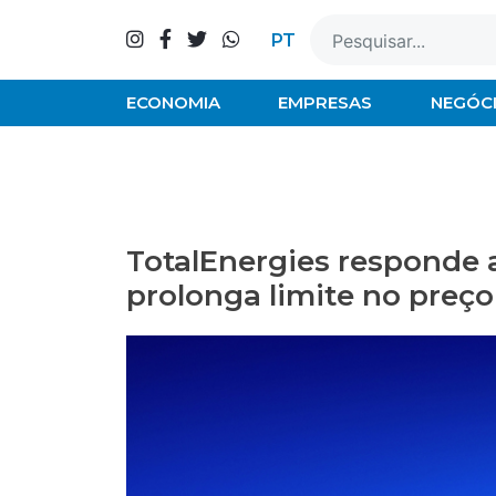
Skip
to
PT
content
ECONOMIA
EMPRESAS
NEGÓC
TotalEnergies responde 
prolonga limite no preç