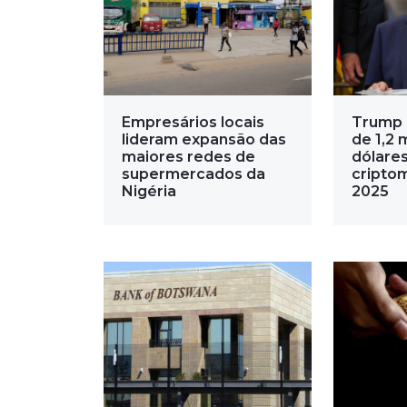
Empresários locais
Trump 
lideram expansão das
de 1,2 
maiores redes de
dólare
supermercados da
cripto
Nigéria
2025