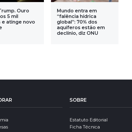
 Trump. Ouro
Mundo entra em
os 5 mil
“falência hídrica
 e atinge novo
global”: 70% dos
e
aquíferos estão em
declínio, diz ONU
ORAR
SOBRE
mia
Estatuto Editorial
sas
Ficha Técnica