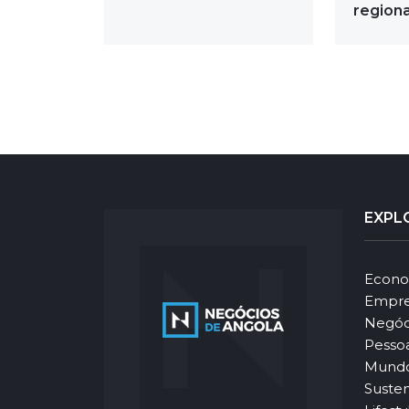
regiona
EXPL
Econo
Empre
Negóc
Pesso
Mund
Susten