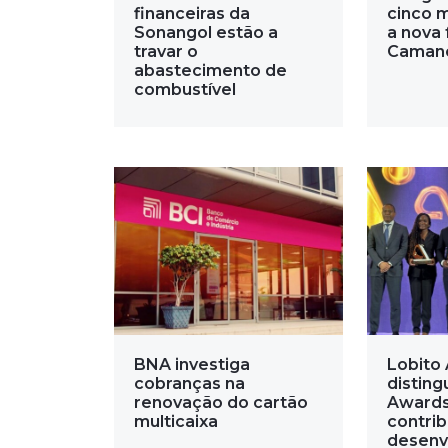
financeiras da
cinco 
Sonangol estão a
a nova 
travar o
Caman
abastecimento de
combustível
BNA investiga
Lobito 
cobranças na
disting
renovação do cartão
Awards
multicaixa
contri
desenv