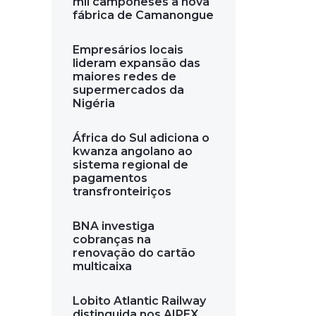
mil camponeses a nova
fábrica de Camanongue
Empresários locais
lideram expansão das
maiores redes de
supermercados da
Nigéria
África do Sul adiciona o
kwanza angolano ao
sistema regional de
pagamentos
transfronteiriços
BNA investiga
cobranças na
renovação do cartão
multicaixa
Lobito Atlantic Railway
distinguida nos AIPEX