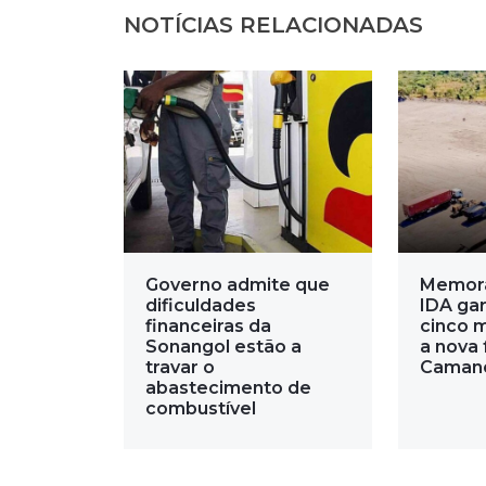
NOTÍCIAS RELACIONADAS
Governo admite que
Memor
dificuldades
IDA gar
financeiras da
cinco 
Sonangol estão a
a nova 
travar o
Caman
abastecimento de
combustível