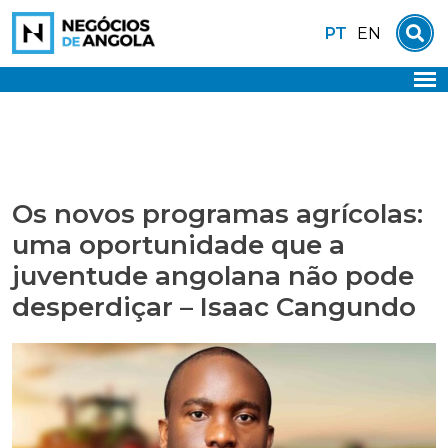
Skip
PT
EN
to
content
Os novos programas agrícolas:
uma oportunidade que a
juventude angolana não pode
desperdiçar – Isaac Cangundo