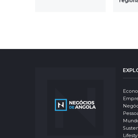
regiona
EXPL
Econo
Empre
Negóc
Pesso
Mund
Susten
Lifesty