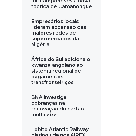
mil camponeses a nova
fábrica de Camanongue
Empresários locais
lideram expansão das
maiores redes de
supermercados da
Nigéria
África do Sul adiciona o
kwanza angolano ao
sistema regional de
pagamentos
transfronteiriços
BNA investiga
cobranças na
renovação do cartão
multicaixa
Lobito Atlantic Railway
distinguida nos AIPEX