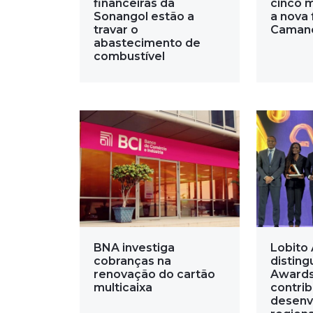
financeiras da
cinco 
Sonangol estão a
a nova 
travar o
Caman
abastecimento de
combustível
BNA investiga
Lobito 
cobranças na
disting
renovação do cartão
Awards
multicaixa
contri
desenv