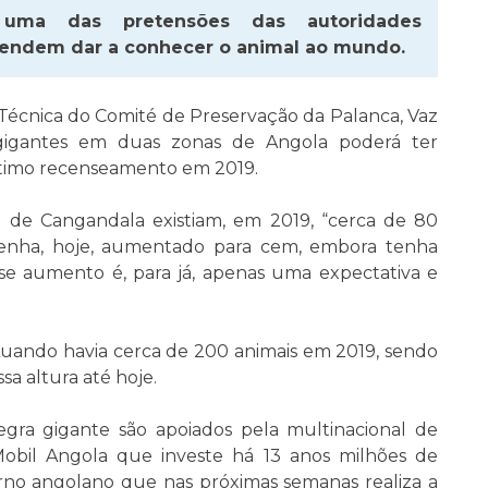
uma das pretensões das autoridades
etendem dar a conhecer o animal ao mundo.
cnica do Comité de Preservação da Palanca, Vaz
gigantes em duas zonas de Angola poderá ter
timo recenseamento em 2019.
 de Cangandala existiam, em 2019, “cerca de 80
tenha, hoje, aumentado para cem, embora tenha
e aumento é, para já, apenas uma expectativa e
Luando havia cerca de 200 animais em 2019, sendo
 altura até hoje.
egra gigante são apoiados pela multinacional de
obil Angola que investe há 13 anos milhões de
verno angolano que nas próximas semanas realiza a