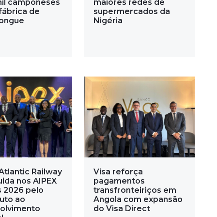
mil camponeses
maiores redes de
fábrica de
supermercados da
ongue
Nigéria
Atlantic Railway
Visa reforça
uida nos AIPEX
pagamentos
 2026 pelo
transfronteiriços em
buto ao
Angola com expansão
olvimento
do Visa Direct