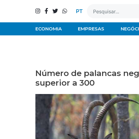
Skip
to
PT
content
ECONOMIA
EMPRESAS
NEGÓC
Número de palancas neg
superior a 300