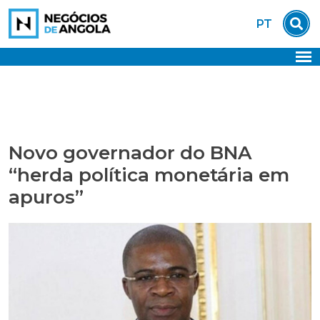
Skip
PT
to
content
Novo governador do BNA
“herda política monetária em
apuros”