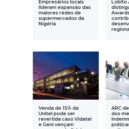
Empresários locais
Lobito 
lideram expansão das
disting
maiores redes de
Awards
supermercados da
contri
Nigéria
desenv
regiona
Venda de 15% da
ARC de
Unitel pode ser
dos me
revertida caso Vidatel
indemn
e Geni vençam
prática