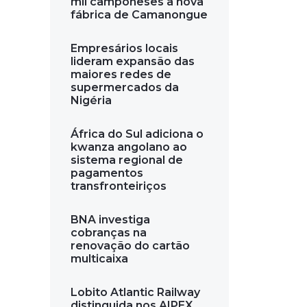
mil camponeses a nova
fábrica de Camanongue
Empresários locais
lideram expansão das
maiores redes de
supermercados da
Nigéria
África do Sul adiciona o
kwanza angolano ao
sistema regional de
pagamentos
transfronteiriços
BNA investiga
cobranças na
renovação do cartão
multicaixa
Lobito Atlantic Railway
distinguida nos AIPEX