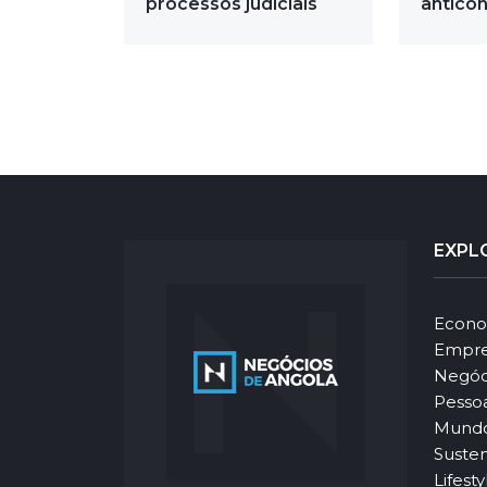
processos judiciais
anticon
EXPL
Econo
Empre
Negóc
Pesso
Mund
Susten
Lifesty