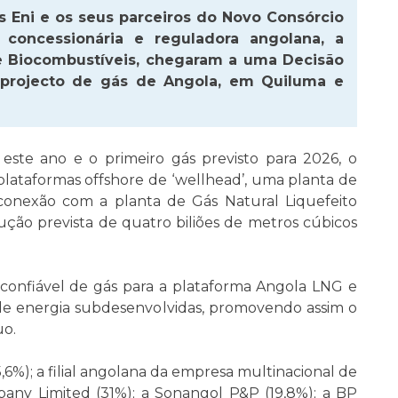
s Eni e os seus parceiros do Novo Consórcio
concessionária e reguladora angolana, a
 e Biocombustíveis, chegaram a uma Decisão
o projecto de gás de Angola, em Quiluma e
a este ano e o primeiro gás previsto para 2026, o
ataformas offshore de ‘wellhead’, uma planta de
onexão com a planta de Gás Natural Liquefeito
ão prevista de quatro biliões de metros cúbicos
o confiável de gás para a plataforma Angola LNG e
s de energia subdesenvolvidas, promovendo assim o
uo.
6%); a filial angolana da empresa multinacional de
any Limited (31%); a Sonangol P&P (19,8%); a BP