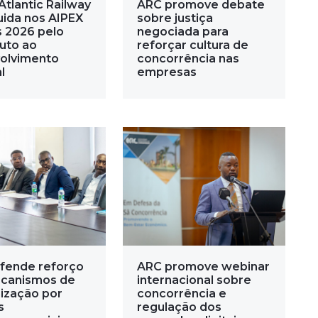
Atlantic Railway
ARC promove debate
uida nos AIPEX
sobre justiça
 2026 pelo
negociada para
buto ao
reforçar cultura de
olvimento
concorrência nas
l
empresas
fende reforço
ARC promove webinar
canismos de
internacional sobre
ização por
concorrência e
s
regulação dos