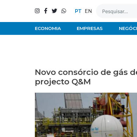
Skip
to
PT
EN
content
ECONOMIA
EMPRESAS
NEGÓC
Novo consórcio de gás d
projecto Q&M