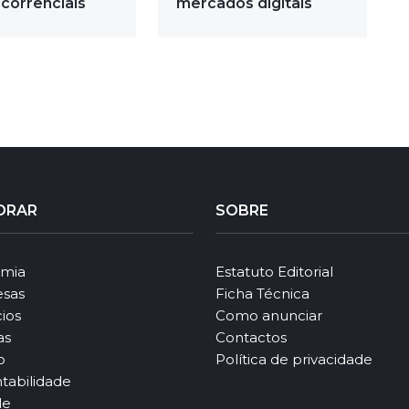
correnciais
mercados digitais
ORAR
SOBRE
mia
Estatuto Editorial
sas
Ficha Técnica
ios
Como anunciar
as
Contactos
o
Política de privacidade
tabilidade
le