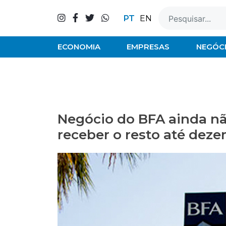
Skip
to
PT
EN
content
ECONOMIA
EMPRESAS
NEGÓC
Negócio do BFA ainda nã
receber o resto até dez