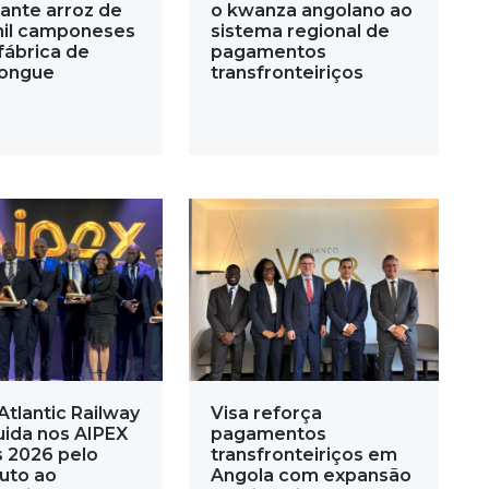
ante arroz de
o kwanza angolano ao
mil camponeses
sistema regional de
fábrica de
pagamentos
ongue
transfronteiriços
Atlantic Railway
Visa reforça
uida nos AIPEX
pagamentos
 2026 pelo
transfronteiriços em
buto ao
Angola com expansão