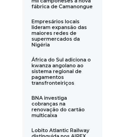
mil camponeses a nova
fábrica de Camanongue
Empresários locais
lideram expansão das
maiores redes de
supermercados da
Nigéria
África do Sul adiciona o
kwanza angolano ao
sistema regional de
pagamentos
transfronteiriços
BNA investiga
cobranças na
renovação do cartão
multicaixa
Lobito Atlantic Railway
distinguida nos AIPEX