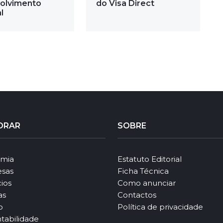
olvimento
do Visa Direct
l
ORAR
SOBRE
mia
Estatuto Editorial
sas
Ficha Técnica
ios
Como anunciar
as
Contactos
o
Política de privacidade
tabilidade