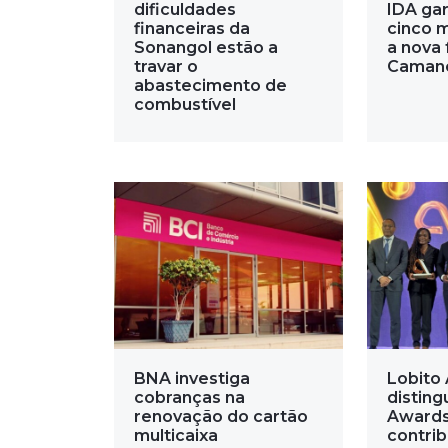
dificuldades
IDA gar
financeiras da
cinco 
Sonangol estão a
a nova 
travar o
Caman
abastecimento de
combustível
BNA investiga
Lobito 
cobranças na
disting
renovação do cartão
Awards
multicaixa
contri