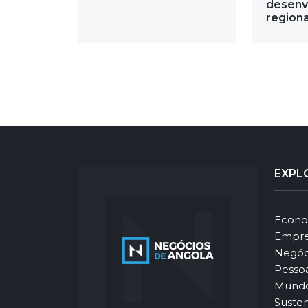
desenv
regiona
EXPL
Econo
Empre
Negóc
Pesso
Mund
Susten