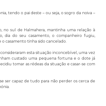
a, tendo o pai deste – ou seja, o sogro da noiva –
mo, no sul de Halmahera, mantinha uma relação à
to, dia do seu casamento, o companheiro fugiu,
e o casamento tinha sido cancelado.
 consideraram esta situação inconcebível, uma vez
tinham custado uma pequena fortuna e o dote já
decidiu tomar as rédeas da situação e casar-se com
isse ser capaz de tudo para não perder os cerca de
mónia.