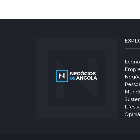
EXPL
Econo
Empre
Negóc
Pesso
Mund
Susten
Lifesty
Opini