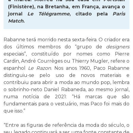
(Finistère), na Bretanha, em França, avança o
jornal
Le Télégramme
, citado pela
Paris
Match
.
Rabanne terá morrido nesta sexta-feira. O criador era
dos últimos membros do “grupo de
designers
especiais”, constituído por nomes como Pierre
Cardin, André Courrèges ou Thierry Mugler, refere o
espanhol
Le Razon
. Nos anos 1960, Paco Rabanne
distinguiu-se pelo uso de novos materiais e
contribuiu para abrir a moda ao mundo pop, lembra
o sobrinho-neto Daniel Rabaneda, ao mesmo jornal,
numa notícia de 2021: “Há marcas que são
fundamentais para o vestuário, mas Paco foi mais do
que isso.”
​“Entre as figuras de referência da moda do século, o
seu legado continuará a ser uma fonte constante de