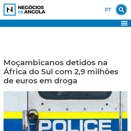
Skip
PT
to
content
Moçambicanos detidos na
África do Sul com 2,9 milhões
de euros em droga