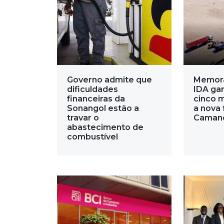
Governo admite que
Memor
dificuldades
IDA gar
financeiras da
cinco 
Sonangol estão a
a nova 
travar o
Caman
abastecimento de
combustível