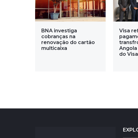
BNA investiga
Visa re
cobranças na
pagam
renovação do cartão
transfr
multicaixa
Angola
do Visa
EXPL