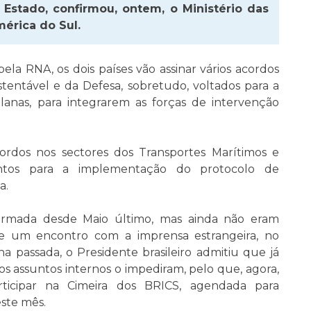
 Estado, confirmou, ontem, o Ministério das
mérica do Sul.
pela RNA, os dois países vão assinar vários acordos
entável e da Defesa, sobretudo, voltados para a
anas, para integrarem as forças de intervenção
cordos nos sectores dos Transportes Marítimos e
entos para a implementação do protocolo de
a.
nfirmada desde Maio último, mas ainda não eram
te um encontro com a imprensa estrangeira, no
na passada, o Presidente brasileiro admitiu que já
os assuntos internos o impediram, pelo que, agora,
rticipar na Cimeira dos BRICS, agendada para
este mês.