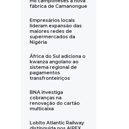
mil camponeses a nova
fábrica de Camanongue
Empresários locais
lideram expansão das
maiores redes de
supermercados da
Nigéria
África do Sul adiciona o
kwanza angolano ao
sistema regional de
pagamentos
transfronteiriços
BNA investiga
cobranças na
renovação do cartão
multicaixa
Lobito Atlantic Railway
distinguida nos AIPEX