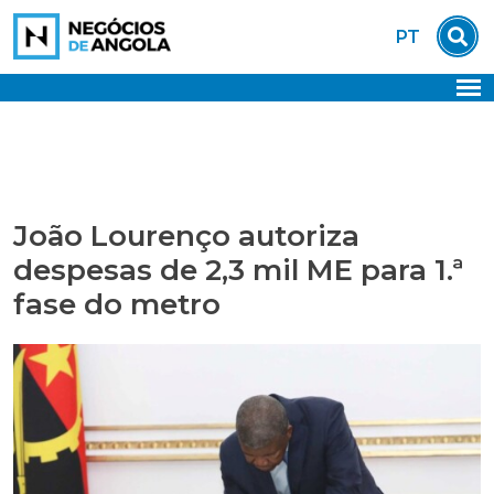
Skip
PT
to
content
João Lourenço autoriza
despesas de 2,3 mil ME para 1.ª
fase do metro