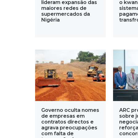
lideram expansão das
o kwan
maiores redes de
sistema
supermercados da
pagam
Nigéria
transfr
Governo oculta nomes
ARC pr
de empresas em
sobre j
contratos directos e
negoci
agrava preocupações
reforça
com falta de
concor