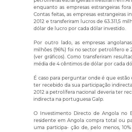
petrolíferas estrangeiras investiram em A
enquanto as empresas estrangeiras fora 
Contas feitas, as empresas estrangeiras
2012 e transferiram lucros de 63.311,5 
dólar de lucro por cada dólar investido.
Por outro lado, as empresas angolanas 
milhões (96%) foi no sector petrolífero e
(ver gráficos). Como transferiram resul
média de 4 cêntimos de dólar por cada dól
É caso para perguntar onde é que estão 
ter recebido da sua participação indire
2012 a petrolífera nacional deveria ter re
indirecta na portuguesa Galp.
O Investimento Directo de Angola no 
residente em Angola compra total ou pa
uma participa- ção de, pelo menos, 10% 