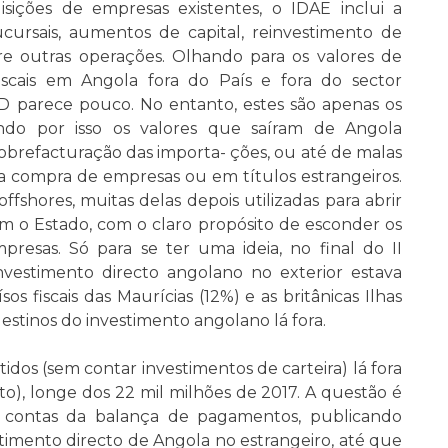
isições de empresas existentes, o IDAE inclui a
cursais, aumentos de capital, reinvestimento de
re outras operações. Olhando para os valores de
iscais em Angola fora do País e fora do sector
SD parece pouco. No entanto, estes são apenas os
indo por isso os valores que saíram de Angola
brefacturação das importa- ções, ou até de malas
na compra de empresas ou em títulos estrangeiros.
fshores, muitas delas depois utilizadas para abrir
 o Estado, com o claro propósito de esconder os
mpresas. Só para se ter uma ideia, no final do II
vestimento directo angolano no exterior estava
 fiscais das Maurícias (12%) e as britânicas Ilhas
estinos do investimento angolano lá fora.
tidos (sem contar investimentos de carteira) lá fora
to), longe dos 22 mil milhões de 2017. A questão é
 contas da balança de pagamentos, publicando
estimento directo de Angola no estrangeiro, até que