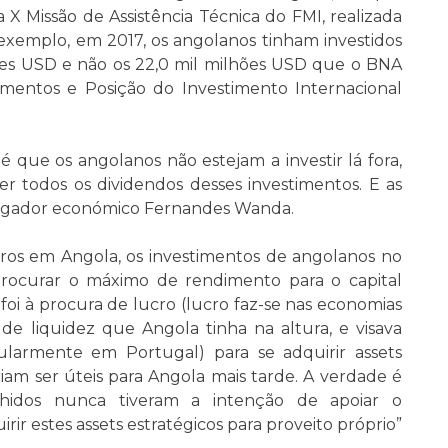
X Missão de Assistência Técnica do FMI, realizada
 exemplo, em 2017, os angolanos tinham investidos
ões USD e não os 22,0 mil milhões USD que o BNA
amentos e Posição do Investimento Internacional
é que os angolanos não estejam a investir lá fora,
er todos os dividendos desses investimentos. E as
estigador económico Fernandes Wanda.
eiros em Angola, os investimentos de angolanos no
 procurar o máximo de rendimento para o capital
 foi à procura de lucro (lucro faz-se nas economias
e liquidez que Angola tinha na altura, e visava
cularmente em Portugal) para se adquirir assets
iam ser úteis para Angola mais tarde. A verdade é
idos nunca tiveram a intenção de apoiar o
ir estes assets estratégicos para proveito próprio”