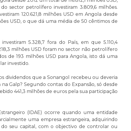
ngola desde 2012 um total de 116.812,1 milhões USD,
do sector petrolífero investiram 3.809,6 milhões.
 investiram 120.621,8 milhões USD em Angola desde
milhões USD, o que dá uma média de 50 cêntimos de
investiram 5.328,7 fora do País, em que 5.110,4
 218,3 milhões USD foram no sector não petrolífero
tados de 193 milhões USD para Angola, isto dá uma
ar investido.
os dividendos que a Sonangol recebeu ou deveria
cta na Galp? Segundo contas do Expansão, só desde
cebido 441,3 milhões de euros pela sua participação
Estrangeiro (IDAE) ocorre quando uma entidade
rcialmente uma empresa estrangeira, adquirindo
do seu capital, com o objectivo de controlar ou