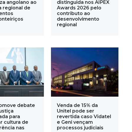
za angolano ao
distinguida nos AIPEX
 regional de
Awards 2026 pelo
entos
contributo ao
onteiriços
desenvolvimento
regional
omove debate
Venda de 15% da
ustiça
Unitel pode ser
ada para
revertida caso Vidatel
r cultura de
e Geni vençam
rência nas
processos judiciais