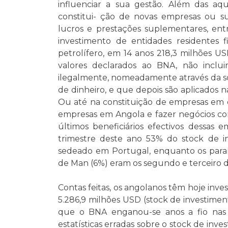
influenciar a sua gestão. Além das aqu
constitui- ção de novas empresas ou su
lucros e prestações suplementares, ent
investimento de entidades residentes f
petrolífero, em 14 anos 218,3 milhões U
valores declarados ao BNA, não inclu
ilegalmente, nomeadamente através da so
de dinheiro, e que depois são aplicados 
Ou até na constituição de empresas em of
empresas em Angola e fazer negócios com
últimos beneficiários efectivos dessas e
trimestre deste ano 53% do stock de in
sedeado em Portugal, enquanto os paraísos
de Man (6%) eram os segundo e terceiro d
Contas feitas, os angolanos têm hoje inves
5.286,9 milhões USD (stock de investimen
que o BNA enganou-se anos a fio nas
estatísticas erradas sobre o stock de inv