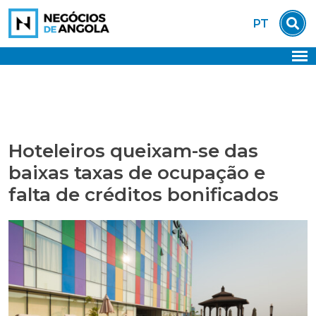
Skip
PT
to
content
Hoteleiros queixam-se das
baixas taxas de ocupação e
falta de créditos bonificados