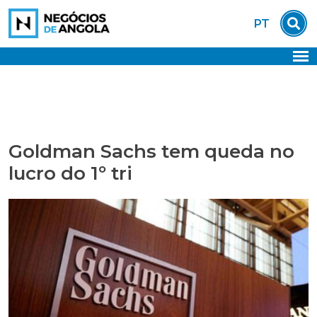
Skip
PT
to
content
Goldman Sachs tem queda no
lucro do 1º tri