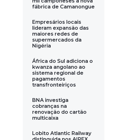
mil camponeses a nova
fábrica de Camanongue
Empresários locais
lideram expansão das
maiores redes de
supermercados da
Nigéria
África do Sul adiciona o
kwanza angolano ao
sistema regional de
pagamentos
transfronteiriços
BNA investiga
cobranças na
renovação do cartão
multicaixa
Lobito Atlantic Railway
distinguida nos AIPEX