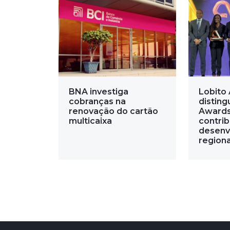
BNA investiga
Lobito 
cobranças na
disting
renovação do cartão
Awards
multicaixa
contri
desenv
regiona