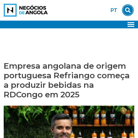
Skip
PT
to
content
Empresa angolana de origem
portuguesa Refriango começa
a produzir bebidas na
RDCongo em 2025