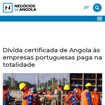
Skip
PT
to
content
Dívida certificada de Angola às
empresas portuguesas paga na
totalidade