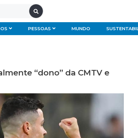
IOS
PESSOAS
MUNDO
SUSTENTABI
cialmente “dono” da CMTV e