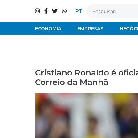
Skip
to
PT
content
ECONOMIA
EMPRESAS
NEGÓC
Cristiano Ronaldo é ofi
Correio da Manhã