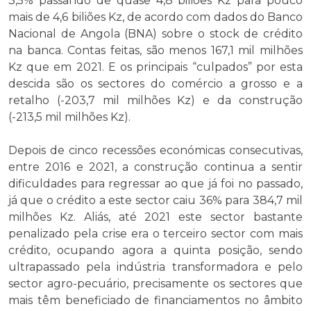
3,5% passando de quase 4,8 biliões Kz para pouco
mais de 4,6 biliões Kz, de acordo com dados do Banco
Nacional de Angola (BNA) sobre o stock de crédito
na banca. Contas feitas, são menos 167,1 mil milhões
Kz que em 2021. E os principais “culpados” por esta
descida são os sectores do comércio a grosso e a
retalho (-203,7 mil milhões Kz) e da construção
(-213,5 mil milhões Kz).
Depois de cinco recessões económicas consecutivas,
entre 2016 e 2021, a construção continua a sentir
dificuldades para regressar ao que já foi no passado,
já que o crédito a este sector caiu 36% para 384,7 mil
milhões Kz. Aliás, até 2021 este sector bastante
penalizado pela crise era o terceiro sector com mais
crédito, ocupando agora a quinta posição, sendo
ultrapassado pela indústria transformadora e pelo
sector agro-pecuário, precisamente os sectores que
mais têm beneficiado de financiamentos no âmbito