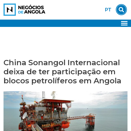
Skip
PT
to
content
China Sonangol Internacional
deixa de ter participação em
blocos petrolíferos em Angola