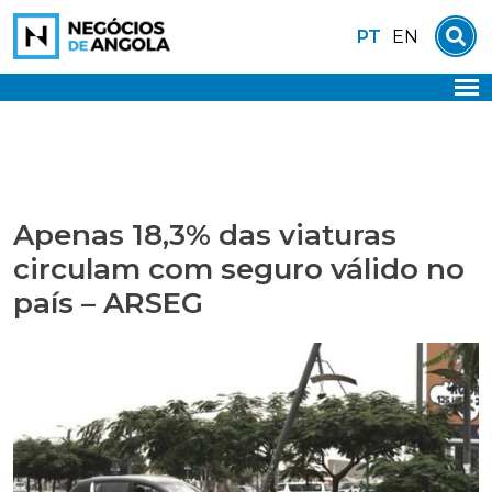
Skip
PT
EN
to
content
Apenas 18,3% das viaturas
circulam com seguro válido no
país – ARSEG