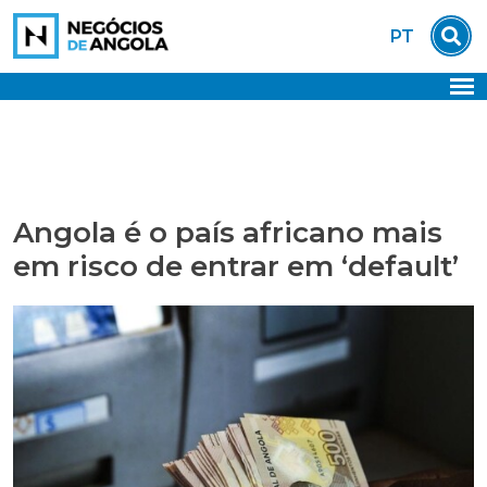
Skip
PT
to
content
Angola é o país africano mais
em risco de entrar em ‘default’